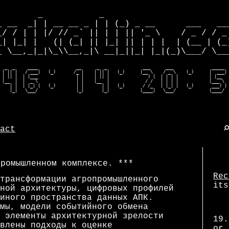
        _           _                         
_ __  _| | __ __ _ | | (_) _ __      ___   ___
_/ / | | |/ // _` || | | || '_ \    / _ / / _ 
_| |_| |   (| (_| || |_| || | | |  | (__ | (_)
_ \__,_|_|\_\\__,_|\ __|_||_| |_|(_)\___/ \___
  _  _     ____               __      _  _              ___      ___               _____  
 | || |   / ___|   (_)       /_ |    | || |   (_)      |__ \    / _ \    (_)      |  ___| 
 | || |  | |___               | |    | || |               ) |  | | | |            | |__   
 |__  |  |  _ \               | |    |__  |              / /   | | | |            |___ \  
    | |  | |_| |   (_)        | |       | |   (_)       / /_   | |_| |   (_)       ___) | 
    |_|   \___/               |_|       |_|            |____|   \___/             |____/ 
act
промышленном комплексе.
Rec
трансформации агропромышленного
its
ной архитектуры, цифровых профилей
иного пространства данных АПК.
мы, модели событийного обмена
 элементы архитектурной зрелости
19.
влены подходы к оценке
or 