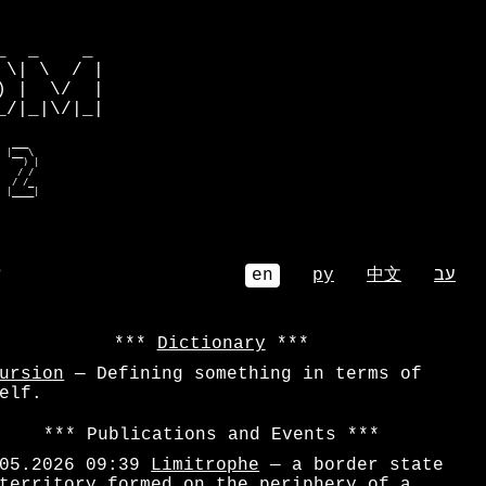
         

  _    _ 

\| \  / |

 |  \/  |

/|_|\/|_|

  ___    

 |__ \   

    ) |  

   / /   

  / /_   

  |____|  
⌕
en
ру
中文
עב
Dictionary
ursion
— Defining something in terms of
elf.
Publications and Events
05.2026 09:39
Limitrophe
— a border state
territory formed on the periphery of a