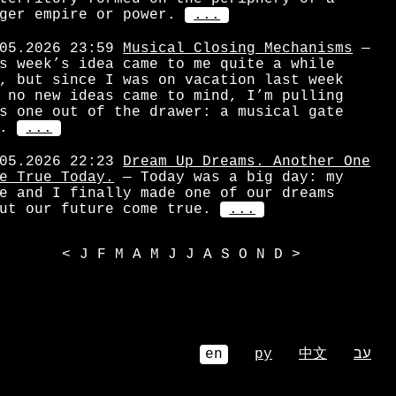
ger empire or power.
...
05.2026 23:59
Musical Closing Mechanisms
—
s week’s idea came to me quite a while
, but since I was on vacation last week
 no new ideas came to mind, I’m pulling
s one out of the drawer: a musical gate
.
...
05.2026 22:23
Dream Up Dreams. Another One
e True Today.
— Today was a big day: my
e and I finally made one of our dreams
ut our future come true.
...
<
J
F
M
A
M
J
J
A
S
O
N
D
>
en
ру
中文
עב