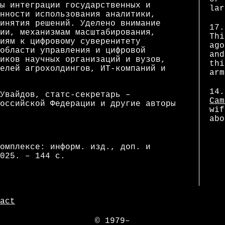
ы интеграции государственных и
lar
нности использования аналитики,
инятия решений. Уделено внимание
17.
ии, механизмам масштабирования,
Thi
иям к цифровому суверенитету
ago
области управления и цифровой
and
иков научных организаций и вузов,
thi
елей агрохолдингов, ИТ-компаний и
arm
14.
Увайдов, статс-секретарь –
Cam
оссийской Федерации и другие авторы
wif
abo
омплексе: информ. изд., доп. и
025. – 144 с.
act
© 1979–