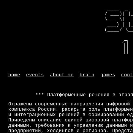
 ____  _ 
/ ___)| |
\___ \| _
 ___) | |
(____/ \_
   __    
  /_ |   
   | |   
   | |   
   | |   
   |_|   
home
events
about me
brain
games
cont
Платформенные решения в агро
Отражены современные направления цифровой 
комплекса России, раскрыта роль платформен
и интеграционных решений в формировании ед
Приведены описание единой цифровой платфор
данными, требования к управлению данными и
предприятий, холдингов и регионов. Предста