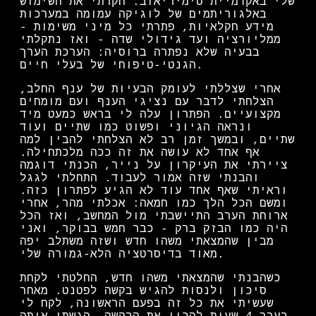
שלי באקדמיית טימיריאזב. חקרתי את השימוש
באלגוריתמים של לוגיקה עמומה במערכות
מידע חקלאיות, פתרתי כל מיני משימות -
ממליורציה ועד גידולי שדה - ואז נתקלתי
בבעיה שלא נפתרה ברוסיה: הערכת הערך
הגנטי-טיפוחי של בעלי חיים.
אחרי שצללתי לעומק הבעיות של ענף החלב,
הצלחתי לדבר עם נציגי הענף ועם מומחים
מקצועיים. הפתרון עלה לי בראש כמעט מיד
ונראה הגיוני ופשוט כמו שתיים ועוד
שתיים, ובמשך זמן רב לא הצלחתי להבין למה
אף אחד לא עושה את זה ככה מלכתחילה.
ציירתי את העיקרון על נייר, הכנתי דוגמה
והבנתי שזה אמור לעבוד. התחלתי לגגל
וראיתי שאף אחד עוד לא הגיע לפתרון כזה.
ומשם הכל הלך כמו חמאה: אכלתי מהר, אחרי
ארוחת הערב התיישבתי מול המחשב, ואז הכל
היה כמו הבזק ברק - כבר חמש בבוקר, ואני
מבין שהמצאתי משהו חדש ושזה משתלב יפה
מאוד בדיסרטציה הלא-גמורה שלי.
כשהבנתי שהמצאתי משהו חדש, החלטתי לקחת
סיכון ולנסות להגיש בקשה לפטנט. מאחר
שעשיתי את כל זה בפעם הראשונה, לקח לי