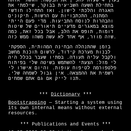
בערך 4 שעות להכין את הבקשה. הגשתי אותה
בתחילת השעה השביעית בבוקר, שילמתי את
האגרה והלכתי לישון. ואז התחילו חודשי
המתנה, התכתבויות עם הרשות, תיקונים
והבהרות לנוסח התביעות. מדי פעם הייתי
מוצא במאגרים מדעיים תיאורים של שיטות
דומות, תופס את הלב, אבל בכל זאת, כמה
שזה מוזר, אף אחד לא עשה משהו ממש כזה.
בזמן שהתנהלה הבחינה המהותית, הספקתי
לבנות מערכת קידוד, לרשום תוכנת מחשב
ולקבל עליה תעודה. בסתיו שעבר בכלל היה
לי מזל: הצעתי להשתמש בשיטה שלי בפיתוח
פלטפורמה לטיפוח עופות. והיום אישרו לי
רשמית את ההמצאה. אין גבול לשמחה שלי.
תנו לייק אם גם אתם שמחים.
Dictionary
Bootstrapping
— Starting a system using
its own internal means without external
resources.
Publications and Events