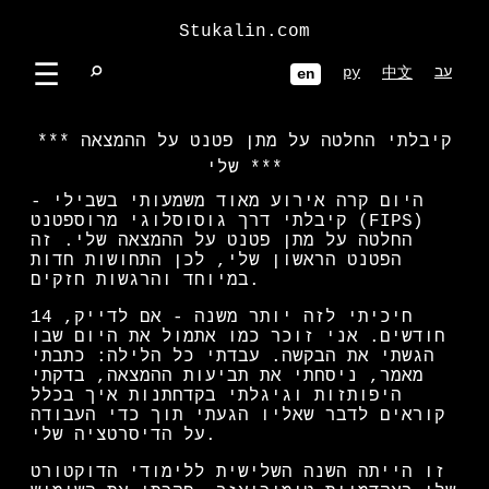
Stukalin.com
☰
⌕
עב
ру
中文
en
קיבלתי החלטה על מתן פטנט על ההמצאה
שלי
היום קרה אירוע מאוד משמעותי בשבילי -
קיבלתי דרך גוסוסלוגי מרוספטנט (FIPS)
החלטה על מתן פטנט על ההמצאה שלי. זה
הפטנט הראשון שלי, לכן התחושות חדות
במיוחד והרגשות חזקים.
חיכיתי לזה יותר משנה - אם לדייק, 14
חודשים. אני זוכר כמו אתמול את היום שבו
הגשתי את הבקשה. עבדתי כל הלילה: כתבתי
מאמר, ניסחתי את תביעות ההמצאה, בדקתי
היפותזות וגיגלתי בקדחתנות איך בכלל
קוראים לדבר שאליו הגעתי תוך כדי העבודה
על הדיסרטציה שלי.
זו הייתה השנה השלישית ללימודי הדוקטורט