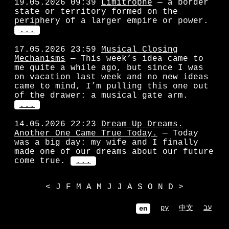
19.05.2026 09:39
Limitrophe
— a border
state or territory formed on the
periphery of a larger empire or power.
...
17.05.2026 23:59
Musical Closing
Mechanisms
— This week’s idea came to
me quite a while ago, but since I was
on vacation last week and no new ideas
came to mind, I’m pulling this one out
of the drawer: a musical gate arm.
...
14.05.2026 22:23
Dream Up Dreams.
Another One Came True Today.
— Today
was a big day: my wife and I finally
made one of our dreams about our future
come true.
...
<
J
F
M
A
M
J
J
A
S
O
N
D
>
עב
ру
中文
en