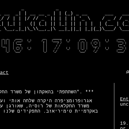
        _           _                         
_ __  _| | __ __ _ | | (_) _ __      ___   ___
_/ / | | |/ // _` || | | || '_ \    / _ / / _ 
_| |_| |   (| (_| || |_| || | | |  | (__ | (_)
_ \__,_|_|\_\\__,_|\ __|_||_| |_|(_)\___/ \___
  _  _     ____               __     ______             ___      ___              ____    
 | || |   / ___|   (_)       /_ |   |____ |   (_)      / _ \    / _ \    (_)     |___ \   
 | || |  | |___               | |       / /           | | | |  | (_) |             __) |  
 |__  |  |  _ \               | |      / /            | | | |   \__, |            |__ <   
    | |  | |_| |   (_)        | |     / /     (_)     | |_| |     / /    (_)      ___) |  
    |_|   \___/               |_|    /_/               \___/     /_/             |____/  
act
השתתפתי בהאקתון של משרד החקלאות של רוסיה "גידול בעלי חיים גדול".
Ent
אגרופרומציפרה היקרה שלחה אותי וע
unc
משרד החקלאות של רוסיה, שאורגן ע
באקדמיית טימיריאזב. התפקידים שלנו 
19.
or 