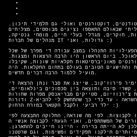
טודנטים, דוקטורנטים ואולי גם תלמידי תיכון.
ליתי שבאולם התאספו נציגים מבוססים, מצליחים
ות, חוקרים, מגדלי בעלי חיים, מומחי גנטיקה,
מנהלים של חברות IT גדולות, ואני :)
הפעילויות התנהלו במצב עבודה די מפרך של שכל
לאוכל. ביום הראשון היו הרבה הרצאות ומצגות.
ורנטים מאוניברסיטאות חקלאיות שונות, שקיבלו
ת וההישגים הטובים בעולם בתחום החקלאות. היה
מועיל ללמוד הרבה דברים חדשים.
ימיר פירוז'קוב, שייצג את סבר ונתן הרצאה די
, קשרי סיבה ותוצאה בין סכסוכים בינלאומיים,
ת צ'רנוזיום, סטייקים מבריאנסק מפרות שחורות
ודורות Z-אלפא. הוא דיבר במרץ, מעניין ומעורר השראה - עד כדי כך שהתחשק לי להביא
ילד רביעי ולקבל הקטאר במזרח הרחוק :)
ו לקבוצות. לפי מה שנראה, החלוקה התבצעה לפי
ם של המשתתפים, ואני הגעתי לקבוצת אנשי ה-IT תחת המספר המאושר 6. הקבוצה
לכן לא הייתה ברירה - היינו חייבים להתארגן.
מיותרים חילקנו תפקידים ומשימות, וגם שרטטנו