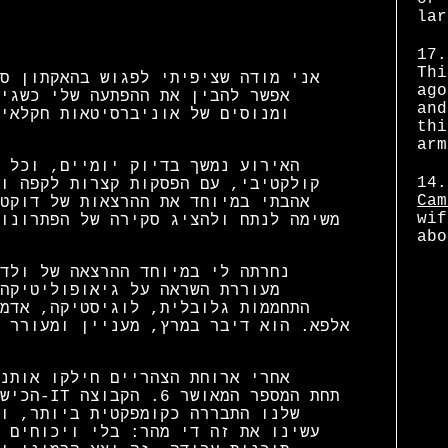
lar
17.
Thi
אני מודה שציפיתי לפגוש בהאקתון ס
ago
אפשר להבין את ההפתעה שלי כשגי
and
ומנוסים של אוניברסיטאות חקלאי
thi
arm
האירוע נמשך בדיוק יומיים, וכל 
14.
קולקטיבי, עם הפסקות קצרות לקפה ו
Cam
אהבתי במיוחד את ההרצאות של דוקט
wif
משימה לנתח ולהציג סקירה של הפתרונו
abo
נחרתה לי במיוחד ההרצאה של ולד
מעוררת השראה על גיאופוליטיקה
התחממות גלובלית, לוגיסטיקה, אדמ
אחרי ארוחת הצהריים חילקו אותנ
הכישורי
שלנו התבררה כקומפקטית ביותר, ו
עשינו את זה די מהר: בלי ויכוחים 