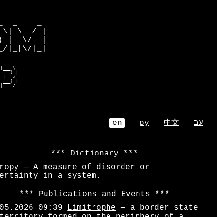
         

  _    _ 

\| \  / |

 |  \/  |

/|_|\/|_|

 e___    

oe__ \   

  be) |  

 ree e   

  embmr  

 mb___r|  
⌕
עב
中文
ру
en
Dictionary
ropy
— A measure of disorder or
ertainty in a system.
Publications and Events
05.2026 09:39
Limitrophe
— a border state
territory formed on the periphery of a