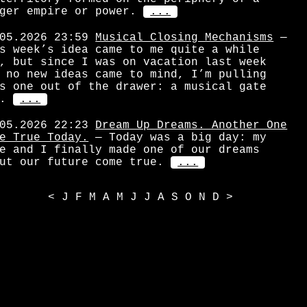
ger empire or power.
...
05.2026 23:59
Musical Closing Mechanisms
—
s week’s idea came to me quite a while
, but since I was on vacation last week
 no new ideas came to mind, I’m pulling
s one out of the drawer: a musical gate
.
...
05.2026 22:23
Dream Up Dreams. Another One
e True Today.
— Today was a big day: my
e and I finally made one of our dreams
ut our future come true.
...
<
J
F
M
A
M
J
J
A
S
O
N
D
>