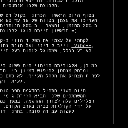
תוכנית עבודה. זה יצא הרמוני ו
הקבוצה שלנו אנסטסיה ולאוצר אלכסנדר - הם ארגנו הכל בצורה מדויקת.
ב-20% מהזמן, 
הראשון הייתה לוגו לקבוצה, תוכנית פעולה, משימות בית וביטחון בניצחון =)
לקחתי על עצמי את תפקיד הווייב-ק
,
שפת התכנות המתקדמת Vibe++
ווייב-קודינג ועל הזנת נתו
כמובן, אלגוריתם הזיהוי היה פשוט בי
ומרחק מנהטן לחיפוש דמיון בין תב
לפחות הצחיק את הקהל העייף. לא סתם כ
געיתי וקרקרתי אל תוך המחשב כדי למלא את מסד הנתונים.
היום השני התחיל בהדגמת הפרוטוט
המשתתפים שלנו הביא חזירת גומי 
הצלילים שלה לצורך ההדגמה. במשך כמ
על ידי הקולגות בבית בערב הקודם. 
לעשות עבודה טובה. בחרנו דו