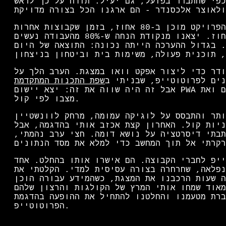
כפי שהתברר בפועל, גם יעיל. תודה על כך לראש
בסוף היום הראשון הכרזנו בקול רם שהפרויקט מוכן ב-80 אחוז, בזמן שקבוצות אחרות
העריכו את עצמן בטווח של 15 עד 50 אחוז. יצאנו מנקודת הנחה ש-80% מהעבודה נעשים
והשאר - ב-80% הנותרים. בגדול ההערכה הייתה נכונה: התוצאה של היום
ודר כדי ליצור אפקט וואו במצגת. הערב הלך על
נים לפרוטוטייפ, שבניתי ב
אבל זה היה שווה את זה: יצא יישום PWA לא רע בכלל, שמסוגל לזהות בעל חיים ואת
מצבו לפי קול.
ותר והתבסס על לוגיקה עמומה, מרחק לוונשטיין
ניות קול. האחרון קצת אכזב אותי בהדגמה, אבל
תבתי דיסרטציה על נושא דומה. חצי ערב נהמתי,
ייפ לחברי הקבוצה. הם אישרו אותו בהחלט. אחד
נפלאה, שחרחרה בצורה עסיסית למדי. הקלטתי את
ה שעות הרכבנו את המצגת, כשהמידע עבורה הוכן
מאוד שמחו אותי המרץ של הקולגות והרצון שלהם
ברת מטעמנו והחלטנו להתחיל את ההופעה בהדגמת
הפרוטוטייפ.