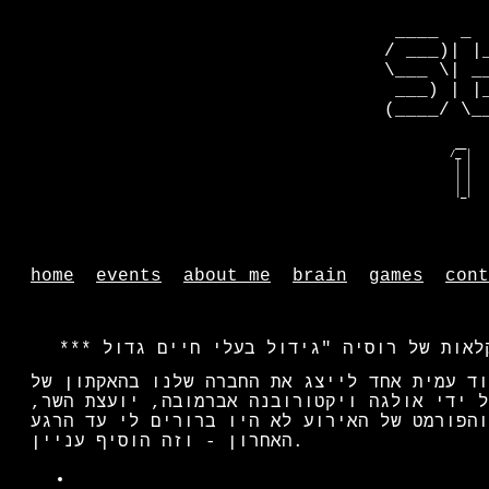
 ____  _ 
/ ___)| |
\___ \| _
 ___) | |
(____/ \_
   __    
  /_ |   
   | |   
   | |   
   | |   
   |_|   
home
events
about me
brain
games
cont
וד עמית אחד לייצג את החברה שלנו בהאקתון של
ל ידי אולגה ויקטורובנה אברמובה, יועצת השר,
והפורמט של האירוע לא היו ברורים לי עד הרגע
האחרון - וזה הוסיף עניין.